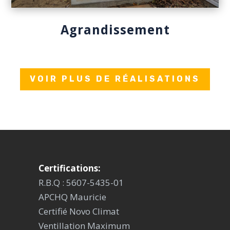
Agrandissement
VOIR PLUS DE RÉALISATIONS
Certifications:
R.B.Q : 5607-5435-01
APCHQ Mauricie
Certifié Novo Climat
Ventillation Maximum